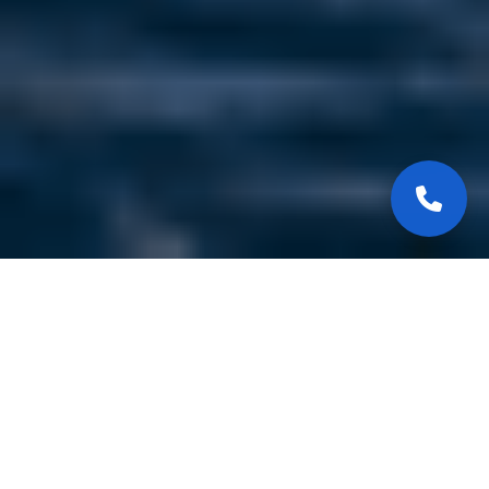
Leopard 23 Sport –
Sportivité et confort
Le Leopard 23 Sport est un yacht rapide et
élégant, conçu pour associer navigation