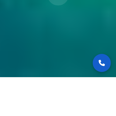
Salpa Soleil 28 –
Confort et navigation
fluide